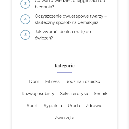
Co warto wiedzieć o legginsach do
biegania?
Oczyszczenie dwuetapowe twarzy –
skuteczny sposób na demakijaż
Jak wybrać idealną matę do
ćwiczeń?
Kategorie
Dom
Fitness
Rodzina i dziecko
Rozwój osobisty
Seks i erotyka
Sennik
Sport
Sypialnia
Uroda
Zdrowie
Zwierzęta