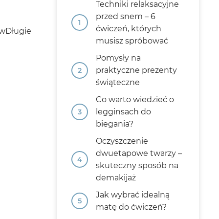
Techniki relaksacyjne
przed snem – 6
ćwiczeń, których
ówDługie
musisz spróbować
Pomysły na
praktyczne prezenty
świąteczne
Co warto wiedzieć o
legginsach do
biegania?
Oczyszczenie
dwuetapowe twarzy –
skuteczny sposób na
demakijaż
Jak wybrać idealną
matę do ćwiczeń?