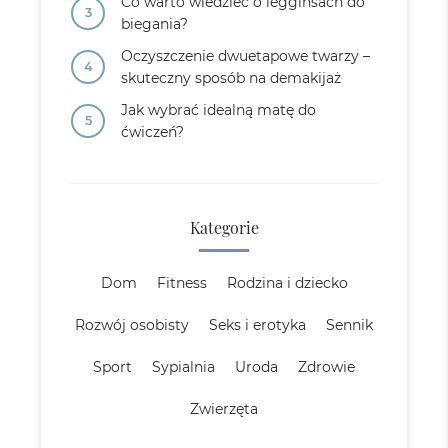
Co warto wiedzieć o legginsach do
biegania?
Oczyszczenie dwuetapowe twarzy –
skuteczny sposób na demakijaż
Jak wybrać idealną matę do
ćwiczeń?
Kategorie
Dom
Fitness
Rodzina i dziecko
Rozwój osobisty
Seks i erotyka
Sennik
Sport
Sypialnia
Uroda
Zdrowie
Zwierzęta