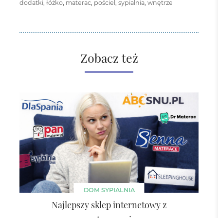
dodatki
,
łóżko
,
materac
,
pościel
,
sypialnia
,
wnętrze
Zobacz też
DOM
SYPIALNIA
Najlepszy sklep internetowy z