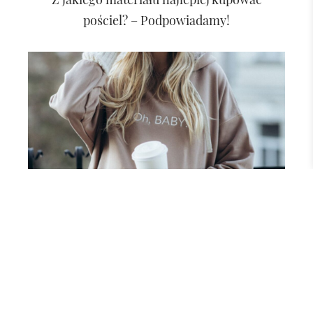
pościel? – Podpowiadamy!
URODA
Jak powinna ubierać się przyszła mama
zimą, by czuć się komfortowo i
wygodnie?