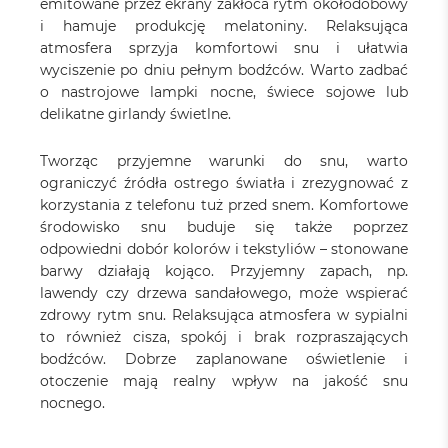
emitowane przez ekrany zakłóca rytm okołodobowy
i hamuje produkcję melatoniny. Relaksująca
atmosfera sprzyja komfortowi snu i ułatwia
wyciszenie po dniu pełnym bodźców. Warto zadbać
o nastrojowe lampki nocne, świece sojowe lub
delikatne girlandy świetlne.
Tworząc przyjemne warunki do snu, warto
ograniczyć źródła ostrego światła i zrezygnować z
korzystania z telefonu tuż przed snem. Komfortowe
środowisko snu buduje się także poprzez
odpowiedni dobór kolorów i tekstyliów – stonowane
barwy działają kojąco. Przyjemny zapach, np.
lawendy czy drzewa sandałowego, może wspierać
zdrowy rytm snu. Relaksująca atmosfera w sypialni
to również cisza, spokój i brak rozpraszających
bodźców. Dobrze zaplanowane oświetlenie i
otoczenie mają realny wpływ na jakość snu
nocnego.