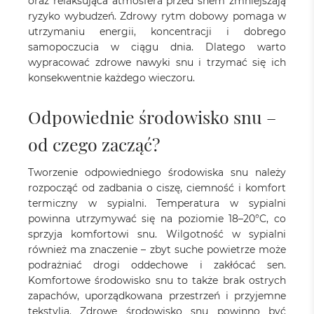
oraz relaksująca atmosfera przed snem zmniejszają
ryzyko wybudzeń. Zdrowy rytm dobowy pomaga w
utrzymaniu energii, koncentracji i dobrego
samopoczucia w ciągu dnia. Dlatego warto
wypracować zdrowe nawyki snu i trzymać się ich
konsekwentnie każdego wieczoru.
Odpowiednie środowisko snu –
od czego zacząć?
Tworzenie odpowiedniego środowiska snu należy
rozpocząć od zadbania o ciszę, ciemność i komfort
termiczny w sypialni. Temperatura w sypialni
powinna utrzymywać się na poziomie 18–20°C, co
sprzyja komfortowi snu. Wilgotność w sypialni
również ma znaczenie – zbyt suche powietrze może
podrażniać drogi oddechowe i zakłócać sen.
Komfortowe środowisko snu to także brak ostrych
zapachów, uporządkowana przestrzeń i przyjemne
tekstylia. Zdrowe środowisko snu powinno być