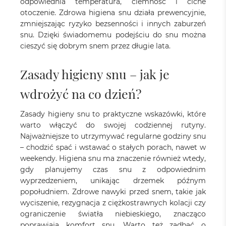
odpowiednia temperatura, ciemność i ciche
otoczenie. Zdrowa higiena snu działa prewencyjnie,
zmniejszając ryzyko bezsenności i innych zaburzeń
snu. Dzięki świadomemu podejściu do snu można
cieszyć się dobrym snem przez długie lata.
Zasady higieny snu – jak je
wdrożyć na co dzień?
Zasady higieny snu to praktyczne wskazówki, które
warto włączyć do swojej codziennej rutyny.
Najważniejsze to utrzymywać regularne godziny snu
– chodzić spać i wstawać o stałych porach, nawet w
weekendy. Higiena snu ma znaczenie również wtedy,
gdy planujemy czas snu z odpowiednim
wyprzedzeniem, unikając drzemek późnym
popołudniem. Zdrowe nawyki przed snem, takie jak
wyciszenie, rezygnacja z ciężkostrawnych kolacji czy
ograniczenie światła niebieskiego, znacząco
poprawiają komfort snu. Warto też zadbać o