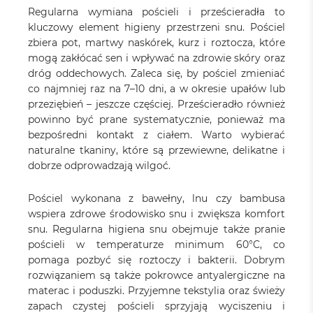
Regularna wymiana pościeli i prześcieradła to
kluczowy element higieny przestrzeni snu. Pościel
zbiera pot, martwy naskórek, kurz i roztocza, które
mogą zakłócać sen i wpływać na zdrowie skóry oraz
dróg oddechowych. Zaleca się, by pościel zmieniać
co najmniej raz na 7–10 dni, a w okresie upałów lub
przeziębień – jeszcze częściej. Prześcieradło również
powinno być prane systematycznie, ponieważ ma
bezpośredni kontakt z ciałem. Warto wybierać
naturalne tkaniny, które są przewiewne, delikatne i
dobrze odprowadzają wilgoć.
Pościel wykonana z bawełny, lnu czy bambusa
wspiera zdrowe środowisko snu i zwiększa komfort
snu. Regularna higiena snu obejmuje także pranie
pościeli w temperaturze minimum 60°C, co
pomaga pozbyć się roztoczy i bakterii. Dobrym
rozwiązaniem są także pokrowce antyalergiczne na
materac i poduszki. Przyjemne tekstylia oraz świeży
zapach czystej pościeli sprzyjają wyciszeniu i