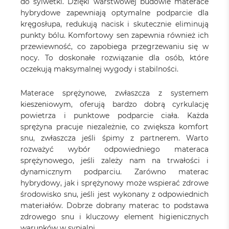
do sylwetki. Dzięki warstwowej budowie materace
hybrydowe zapewniają optymalne podparcie dla
kręgosłupa, redukują nacisk i skutecznie eliminują
punkty bólu. Komfortowy sen zapewnia również ich
przewiewność, co zapobiega przegrzewaniu się w
nocy. To doskonałe rozwiązanie dla osób, które
oczekują maksymalnej wygody i stabilności.
Materace sprężynowe
, zwłaszcza z systemem
kieszeniowym, oferują bardzo dobrą cyrkulację
powietrza i punktowe podparcie ciała. Każda
sprężyna pracuje niezależnie, co zwiększa komfort
snu, zwłaszcza jeśli śpimy z partnerem. Warto
rozważyć wybór odpowiedniego materaca
sprężynowego, jeśli zależy nam na trwałości i
dynamicznym podparciu. Zarówno materac
hybrydowy, jak i sprężynowy może wspierać zdrowe
środowisko snu, jeśli jest wykonany z odpowiednich
materiałów. Dobrze dobrany materac to podstawa
zdrowego snu i kluczowy element higienicznych
warunków w sypialni.