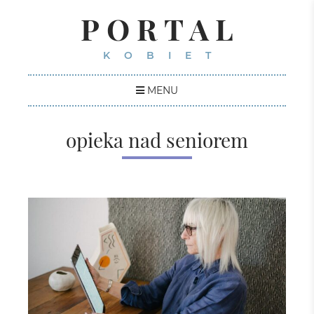
PORTAL
KOBIET
MENU
opieka nad seniorem