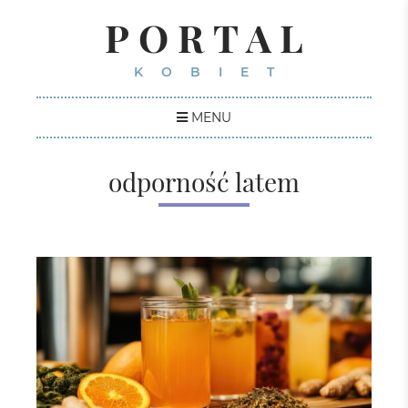
PORTAL
KOBIET
MENU
odporność latem