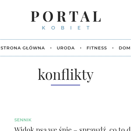
PORTAL
KOBIET
STRONA GŁÓWNA
URODA
FITNESS
DOM
konflikty
SENNIK
Widok psa we śnie – sprawdź, co to d