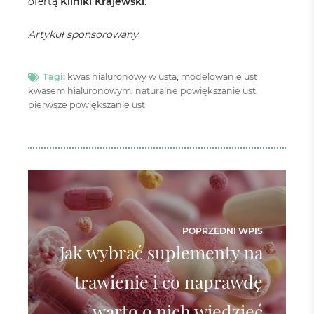
ofertą
Kliniki Krajewski
.
Artykuł sponsorowany
Tagi:
kwas hialuronowy w usta
,
modelowanie ust
kwasem hialuronowym
,
naturalne powiększanie ust
,
pierwsze powiększanie ust
POPRZEDNI WPIS
Jak wybrać suplementy na
trawienie i co naprawdę
warto o nich wiedzieć