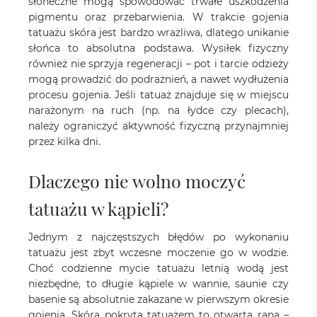
słoneczne mogą spowodować trwałe uszkodzenia
pigmentu oraz przebarwienia. W trakcie gojenia
tatuażu skóra jest bardzo wrażliwa, dlatego unikanie
słońca to absolutna podstawa. Wysiłek fizyczny
również nie sprzyja regeneracji – pot i tarcie odzieży
mogą prowadzić do podrażnień, a nawet wydłużenia
procesu gojenia. Jeśli tatuaż znajduje się w miejscu
narażonym na ruch (np. na łydce czy plecach),
należy ograniczyć aktywność fizyczną przynajmniej
przez kilka dni.
Dlaczego nie wolno moczyć
tatuażu w kąpieli?
Jednym z najczęstszych błędów po wykonaniu
tatuażu jest zbyt wczesne moczenie go w wodzie.
Choć codzienne mycie tatuażu letnią wodą jest
niezbędne, to długie kąpiele w wannie, saunie czy
basenie są absolutnie zakazane w pierwszym okresie
gojenia. Skóra pokryta tatuażem to otwarta rana –