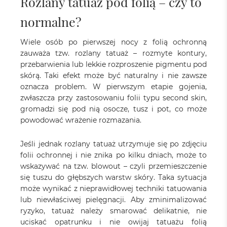
Rozlany tatuaż pod folią – czy to
normalne?
Wiele osób po pierwszej nocy z folią ochronną
zauważa tzw. rozlany tatuaż – rozmyte kontury,
przebarwienia lub lekkie rozproszenie pigmentu pod
skórą. Taki efekt może być naturalny i nie zawsze
oznacza problem. W pierwszym etapie gojenia,
zwłaszcza przy zastosowaniu folii typu second skin,
gromadzi się pod nią osocze, tusz i pot, co może
powodować wrażenie rozmazania.
Jeśli jednak rozlany tatuaż utrzymuje się po zdjęciu
folii ochronnej i nie znika po kilku dniach, może to
wskazywać na tzw. blowout – czyli przemieszczenie
się tuszu do głębszych warstw skóry. Taka sytuacja
może wynikać z nieprawidłowej techniki tatuowania
lub niewłaściwej pielęgnacji. Aby zminimalizować
ryzyko, tatuaż należy smarować delikatnie, nie
uciskać opatrunku i nie owijaj tatuażu folią