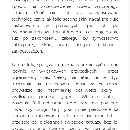
Folia spożywcza to najprostszy i najłatwiej dostępny
sposób na zabezpieczenie świeżo zrobionego
tatuażu. Choć nie jest tak zaawansowana
technologicznie jak folia second skin, nadal znajduje
zastosowanie w pierwszych godzinach po
wykonaniu tatuażu. Tatuatorzy często sięgają po nią
tuż po zakończeniu zabiegu, by tymczasowo
zabezpieczyć skórę przed dostępem bakterii i
zanieczyszczeń.
Tatuaż folią spożywczą można zabezpieczyć na noc
jedynie w wyjątkowych przypadkach i przez
ograniczony czas. Należy pamiętać, że ten typ
opatrunku nie przepuszcza powietrza, co może
prowadzić do nadmiernej potliwości skóry i
wydłużenia procesu gojenia. Właśnie dlatego
noszenie folii ochronnej tego typu nie powinno
trwać zbyt długo. Gdy tylko minie pierwsze kilka
godzin od tatuowania, zaleca się usunięcie folii i
przejście do pielęgnacji świeżego tatuażu bez jej
użycia. Gojenie świeżej dziary w zamkniętym