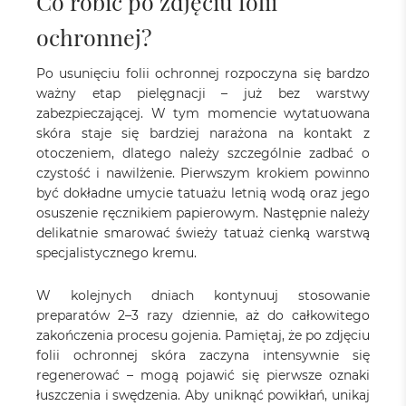
Co robić po zdjęciu folii
ochronnej?
Po usunięciu folii ochronnej rozpoczyna się bardzo
ważny etap pielęgnacji – już bez warstwy
zabezpieczającej. W tym momencie wytatuowana
skóra staje się bardziej narażona na kontakt z
otoczeniem, dlatego należy szczególnie zadbać o
czystość i nawilżenie. Pierwszym krokiem powinno
być dokładne umycie tatuażu letnią wodą oraz jego
osuszenie ręcznikiem papierowym. Następnie należy
delikatnie smarować świeży tatuaż cienką warstwą
specjalistycznego kremu.
W kolejnych dniach kontynuuj stosowanie
preparatów 2–3 razy dziennie, aż do całkowitego
zakończenia procesu gojenia. Pamiętaj, że po zdjęciu
folii ochronnej skóra zaczyna intensywnie się
regenerować – mogą pojawić się pierwsze oznaki
łuszczenia i swędzenia. Aby uniknąć powikłań, unikaj