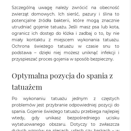
Szczególną uwagę należy zwrócić na obecność
zwierząt domowych. Ich sierść, pazury i ślina to
potencjalne źródła bakterii, które mogą znacznie
utrudniać gojenie tatuażu. Jeśli masz psa lub kota,
ogranicz ich dostęp do łóżka i zadbaj o to, by nie
miały kontaktu z miejscem wykonania tatuażu.
Ochrona świeżego tatuażu w czasie snu to
podstawa – dzięki niej możesz uniknąć infekcji i
przyspieszać proces gojenia w sposób bezpieczny.
Optymalna pozycja do spania z
tatuażem
Po wykonaniu tatuażu jednym z częstych
problemów jest przybranie odpowiedniej pozycji do
spania. Gojenie świeżego tatuażu przebiega najlepiej
wtedy, gdy unikasz bezpośredniego ucisku
wytatuowanego obszaru. Dotyczy to zwłaszcza
dużych wzorów na plecach, udach czy barkach – w