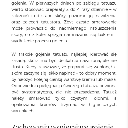
gojenia. W pierwszych dniach po zabiegu tatuażu
warto stosować preparaty 2 do 4 razy dziennie – w
zależności od stanu skóry, poziomu jej nawilżenia
oraz zaleceń tatuatora. Zbyt częste smarowanie
może prowadzić do nadmiernego natłuszczenia
skóry, co z kolei sprzyja namnażaniu się bakterii i
wydłużenie procesu gojenia.
W trakcie gojenia tatuażu najlepiej kierować się
zasadą: skóra ma być delikatnie nawilżona, ale nie
tłusta. Kiedy zauważysz, że preparat się wchłonął, a
skóra zaczyna się lekko napinać – to dobry moment,
by nałożyć kolejną cienką warstwę kremu lub masła.
Odpowiednia pielęgnacja świeżego tatuażu powinna
być systematyczna, ale nie przesadzona. Tatuaż
należy smarować tylko czystymi dłońmi, a
opakowania kremów trzymać w higienicznych
warunkach.
Zachowania wspierające gojenie