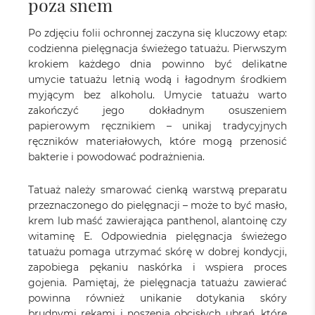
poza snem
Po zdjęciu folii ochronnej zaczyna się kluczowy etap:
codzienna pielęgnacja świeżego tatuażu. Pierwszym
krokiem każdego dnia powinno być delikatne
umycie tatuażu letnią wodą i łagodnym środkiem
myjącym bez alkoholu. Umycie tatuażu warto
zakończyć jego dokładnym osuszeniem
papierowym ręcznikiem – unikaj tradycyjnych
ręczników materiałowych, które mogą przenosić
bakterie i powodować podrażnienia.
Tatuaż należy smarować cienką warstwą preparatu
przeznaczonego do pielęgnacji – może to być masło,
krem lub maść zawierająca panthenol, alantoinę czy
witaminę E. Odpowiednia pielęgnacja świeżego
tatuażu pomaga utrzymać skórę w dobrej kondycji,
zapobiega pękaniu naskórka i wspiera proces
gojenia. Pamiętaj, że pielęgnacja tatuażu zawierać
powinna również unikanie dotykania skóry
brudnymi rękami i noszenia obcisłych ubrań, które